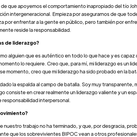
 de que apoyemos el comportamiento inapropiado del tío Joh
ación intergeneracional. Empieza por asegurarnos de que tod
za por enfrentar a la gente en público, pero también por enf
mente reside la responsabilidad.
as de liderazgo?
omo alguien que es auténtico en todo lo que hace y es capaz 
momento lo requiere. Creo que, para mí, mi liderazgo es un li
se momento, creo que mi liderazgo ha sido probado en la bata
a dado la espalda al campo de batalla. Soy muy transparente
go consiste en crear realmente un liderazgo valiente y un esp
responsabilidad interpersonal.
movimiento?
 nuestro trabajo no ha terminado, y que, por desgracia, pr
te que los sobrevivientes BIPOC vean a otros profesionales 