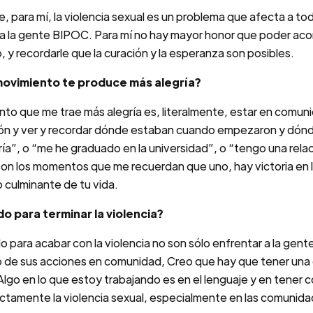
e, para mí, la violencia sexual es un problema que afecta a to
 la gente BIPOC. Para mí no hay mayor honor que poder acomp
y recordarle que la curación y la esperanza son posibles.
movimiento te produce más alegría?
to que me trae más alegría es, literalmente, estar en comuni
ión y ver y recordar dónde estaban cuando empezaron y dónd
ría”, o “me he graduado en la universidad”, o “tengo una rela
n los momentos que me recuerdan que uno, hay victoria en la 
 culminante de tu vida.
 para terminar la violencia?
ara acabar con la violencia no son sólo enfrentar a la gente 
to de sus acciones en comunidad, Creo que hay que tener una
lgo en lo que estoy trabajando es en el lenguaje y en tener
actamente la violencia sexual, especialmente en las comuni