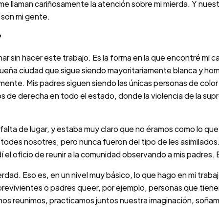
me llaman cariñosamente la atención sobre mi mierda. Y nues
 son mi gente.
?
 sin hacer este trabajo. Es la forma en la que encontré mi cam
eña ciudad que sigue siendo mayoritariamente blanca y hom
lmente. Mis padres siguen siendo las únicas personas de colo
os de derecha en todo el estado, donde la violencia de la su
 falta de lugar, y estaba muy claro que no éramos como lo qu
des nosotres, pero nunca fueron del tipo de les asimilados
el oficio de reunir a la comunidad observando a mis padres. 
erdad. Eso es, en un nivel muy básico, lo que hago en mi tra
revivientes o padres queer, por ejemplo, personas que tienen
os reunimos, practicamos juntos nuestra imaginación, soñamo