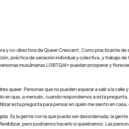
a y co-directora de Queer Crescent. Como practicante de sa
ón, práctica de sanación individual y colectiva, y trabajo de
as personas musulmanas LGBTQIA+ puedan prosperar y florecer
s queer. Personas que no pueden esperar a salir a la calle y se
en que, a menudo, cuando respondemos a esta pregunta, en 
ilizar esta pregunta para pensar en quién me siento en casa
gida. Es la gente con la que puedo ser desordenada, la gente
lexibilizar, pero podríamos hacerlo si quisiéramos. Las perso