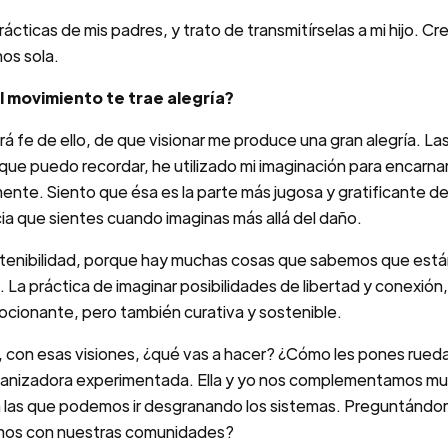
cticas de mis padres, y trato de transmitírselas a mi hijo. C
os sola.
l movimiento te trae alegría?
á fe de ello, de que visionar me produce una gran alegría. Las
 puedo recordar, he utilizado mi imaginación para encarnar l
e. Siento que ésa es la parte más jugosa y gratificante del
cia que sientes cuando imaginas más allá del daño.
ostenibilidad, porque hay muchas cosas que sabemos que está
. La práctica de imaginar posibilidades de libertad y conexión
ocionante, pero también curativa y sostenible.
ale, con esas visiones, ¿qué vas a hacer? ¿Cómo les pones ru
ganizadora experimentada. Ella y yo nos complementamos muy b
en las que podemos ir desgranando los sistemas. Preguntándo
mos con nuestras comunidades?