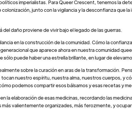
políticos imperialistas. Para Queer Crescent, tenemos la det
 colonización, junto con la vigilancia y la desconfianza que 
 del daño proviene de vivir bajo el legado de las guerras.
ilancia en la construcción de la comunidad. Cómo la confianza s
go generacional que aparece ahora en nuestra comunidad que
e sólo puede haber una estrella brillante, en lugar de elevarno
ealmente sobre la curación en aras de la transformación. Pe
ocan nuestro espíritu, nuestra alma, nuestros cuerpos, y có
cómo podemos compartir esos bálsamos y esas recetas y me
la elaboración de esas medicinas, recordando las medicin
os más valientemente organizades, más ferozmente, y ocupa