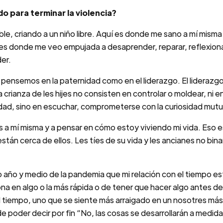
 para terminar la violencia?
ble, criando a un niño libre. Aquí es donde me sano a mí mism
es donde me veo empujada a desaprender, reparar, reflexiona
er.
 pensemos en la paternidad como en el liderazgo. El liderazg
la crianza de les hijes no consisten en controlar o moldear, ni 
ad, sino en escuchar, comprometerse con la curiosidad mutua 
 mí misma y a pensar en cómo estoy viviendo mi vida. Eso es,
están cerca de ellos. Les tíes de su vida y les ancianes no bi
o año y medio de la pandemia que mi relación con el tiempo 
ona en algo o la más rápida o de tener que hacer algo antes de
 tiempo, uno que se siente más arraigado en un nosotres más
 poder decir por fin “No, las cosas se desarrollarán a medida