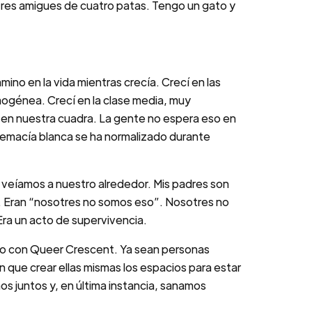
tres amigues de cuatro patas. Tengo un gato y
ino en la vida mientras crecía. Crecí en las
ogénea. Crecí en la clase media, muy
r en nuestra cuadra. La gente no espera eso en
premacía blanca se ha normalizado durante
e veíamos a nuestro alrededor. Mis padres son
. Eran “nosotres no somos eso”. Nosotres no
Era un acto de supervivencia.
bajo con Queer Crescent. Ya sean personas
 que crear ellas mismas los espacios para estar
s juntos y, en última instancia, sanamos