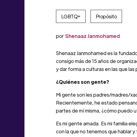
LGBTQ+
Propósito
por
Shenaaz Janmohamed
Shenaaz Janmohamed es la fundador
consigo más de 15 años de organizaci
y dar forma a culturas en las que l
¿Quiénes son gente?
Mi gente son les padres/madres/xadre
Recientemente, he estado pensando 
partes de mí misma, ¿cómo puedo ut
Es mi gente amada. Es mi familia ele
con la que no tenemos que hablar y f