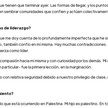
e tienen que terminar ayer. Las formas de llegar, y los punt
 en sembrar comunidades que confíen y actúen colectivamente 
as de liderazgo?
porque me doy cuenta de lo profundamente imperfecta que he sido
po, también confío en mí misma. Hay muchas contradicciones.
uerza como líder.
mpasión hacia mí misma y con curiosidad por los demás. Mi e
rticular- fue la primera lección, en la marginación.
 con relativa seguridad debido a nuestro privilegio de clase, m
miento?
lo que está ocurriendo en Palestina. Mi hijo es palestino. En